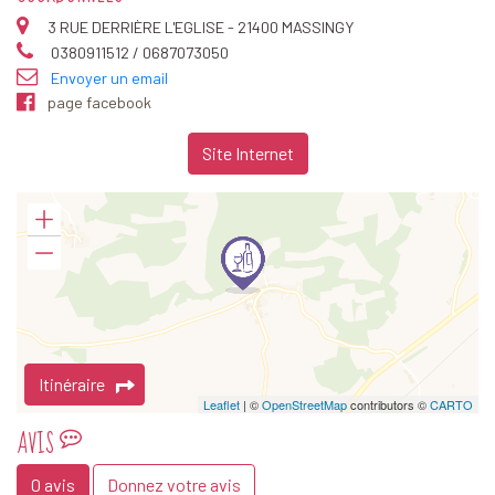
3 RUE DERRIÈRE L'EGLISE - 21400 MASSINGY
0380911512 / 0687073050
Envoyer un email
page facebook
Site Internet
Itinéraire
Leaflet
| ©
OpenStreetMap
contributors ©
CARTO
AVIS
0 avis
Donnez votre avis