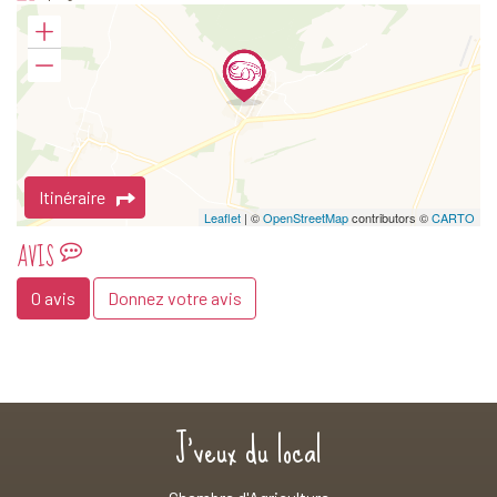
Itinéraire
Leaflet
| ©
OpenStreetMap
contributors ©
CARTO
AVIS
0 avis
Donnez votre avis
J'veux du local